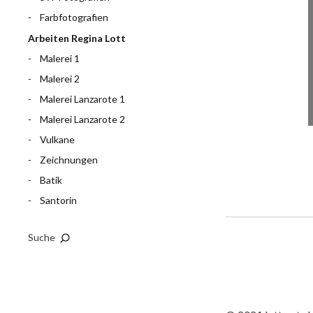
Farbfotografien
Arbeiten Regina Lott
Malerei 1
Malerei 2
Malerei Lanzarote 1
Malerei Lanzarote 2
Vulkane
Zeichnungen
Batik
Santorin
Suche