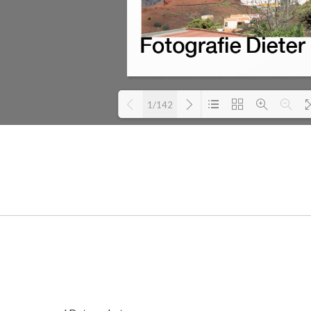
1/142
Loading PDF 9% ...