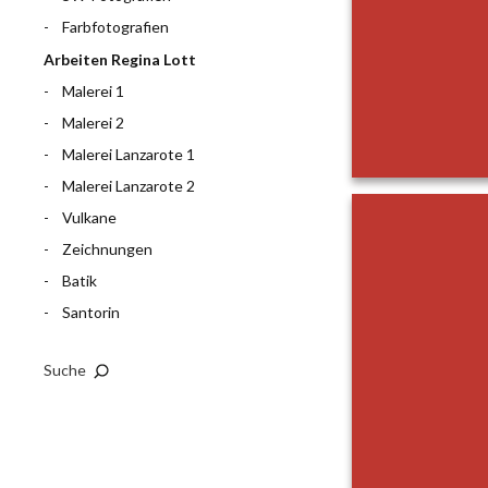
Farbfotografien
Arbeiten Regina Lott
Malerei 1
Malerei 2
Malerei Lanzarote 1
Malerei Lanzarote 2
Vulkane
Zeichnungen
Batik
Santorin
Suche