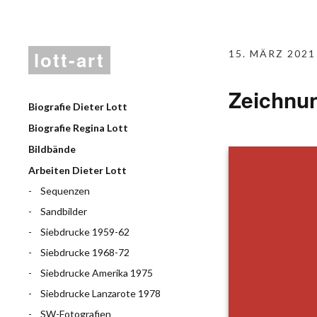
lott-art
15. MÄRZ 2021
Zeichnu
Biografie Dieter Lott
Biografie Regina Lott
Bildbände
Arbeiten Dieter Lott
Sequenzen
Sandbilder
Siebdrucke 1959-62
Siebdrucke 1968-72
Siebdrucke Amerika 1975
Siebdrucke Lanzarote 1978
SW-Fotografien